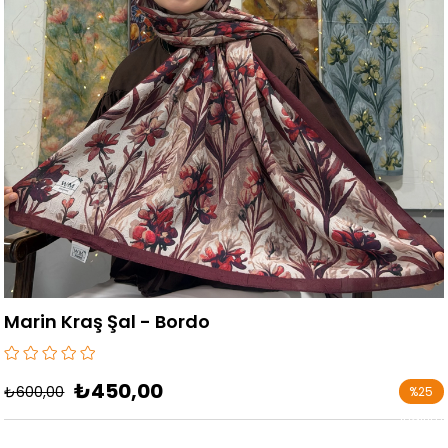
Marin Kraş Şal - Bordo
₺450,00
₺600,00
%
25
İndirim