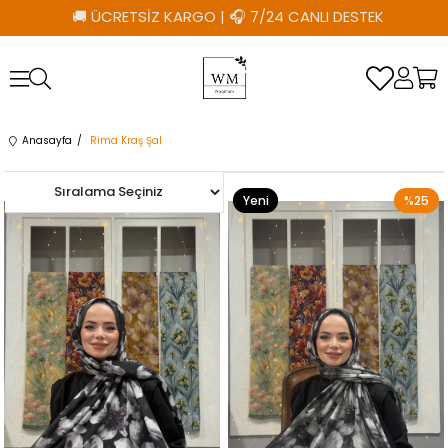
🚚 ÜCRETSİZ KARGO
|
🎧 7/24 CANLI DESTEK
Anasayfa
Rima Kraş Şal
Yeni
%25
Yeni
%25
Ürün
Ürün