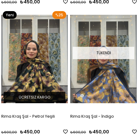
₺450,00
₺450,00
₺600,00
₺600,00
Yeni
%25
Ürün
TÜKENDI
ÜCRETSIZ KARGO
Rima Kraş Şal - Petrol Yeşili
Rima Kraş Şal - İndigo
₺450,00
₺450,00
₺600,00
₺600,00