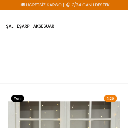
🚚 ÜCRETSİZ KARGO
|
🎧 7/24 CANLI DESTEK
ŞAL
EŞARP
AKSESUAR
Yeni
%25
Ürün