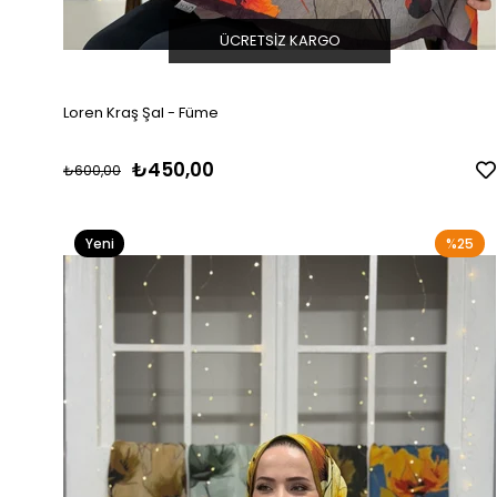
ÜCRETSIZ KARGO
Loren Kraş Şal - Füme
₺450,00
₺600,00
Yeni
%25
Ürün