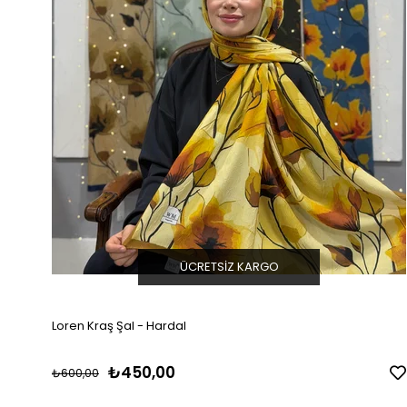
ÜCRETSIZ KARGO
Loren Kraş Şal - Hardal
₺450,00
₺600,00