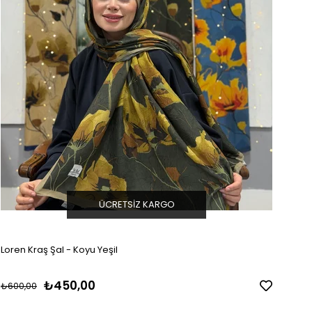
ÜCRETSIZ KARGO
Loren Kraş Şal - Koyu Yeşil
₺450,00
₺600,00