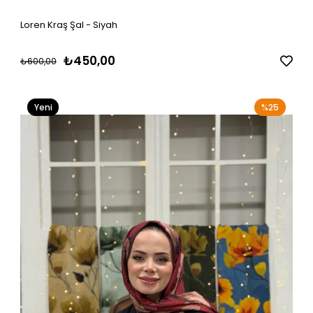
Loren Kraş Şal - Siyah
₺450,00
₺600,00
Yeni
%25
Ürün