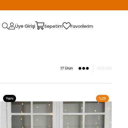
Üye Girişi
Sepetim
Favorilerim
17 Ürün
Yeni
%25
Ürün