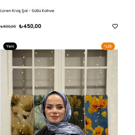
Loren Kraş Şal - Sütlü Kahve
₺450,00
₺600,00
Yeni
%25
Ürün