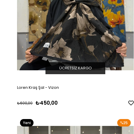
ÜCRETSIZ KARGO
Loren Kraş Şal - Vizon
₺450,00
₺600,00
Yeni
%25
Ürün