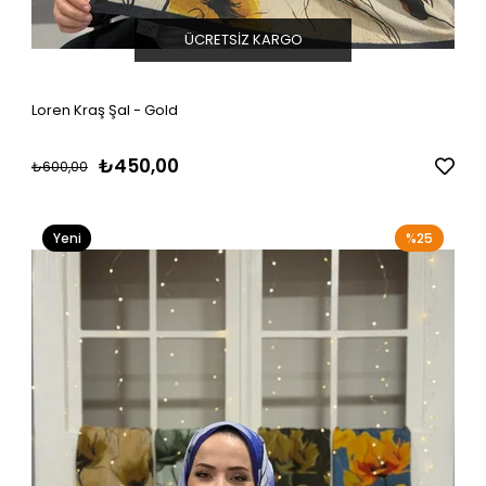
ÜCRETSIZ KARGO
Loren Kraş Şal - Gold
₺450,00
₺600,00
Yeni
%25
Ürün