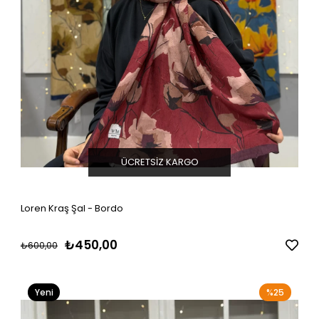
ÜCRETSIZ KARGO
Loren Kraş Şal - Bordo
₺450,00
₺600,00
Yeni
%25
Ürün