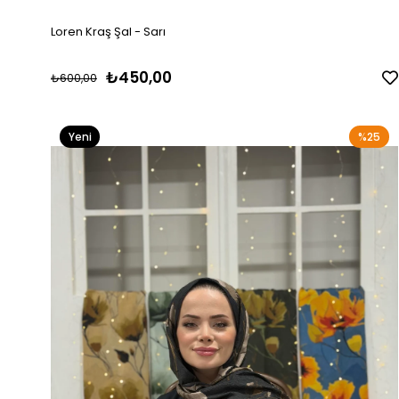
Loren Kraş Şal - Sarı
₺450,00
₺600,00
Yeni
%25
Ürün