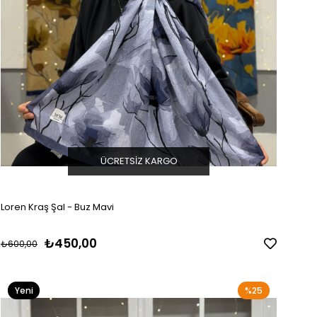
ÜCRETSIZ KARGO
Loren Kraş Şal - Buz Mavi
₺450,00
₺600,00
Yeni
%25
Ürün