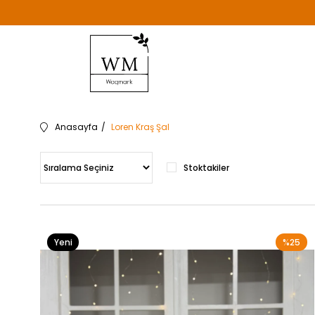
Anasayfa
Loren Kraş Şal
Stoktakiler
Yeni
%25
Ürün