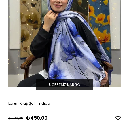
ÜCRETSIZ KARGO
Loren Kraş Şal - İndigo
₺450,00
₺600,00