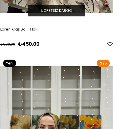
ÜCRETSIZ KARGO
Loren Kraş Şal - Haki
₺450,00
₺600,00
Yeni
%25
Ürün