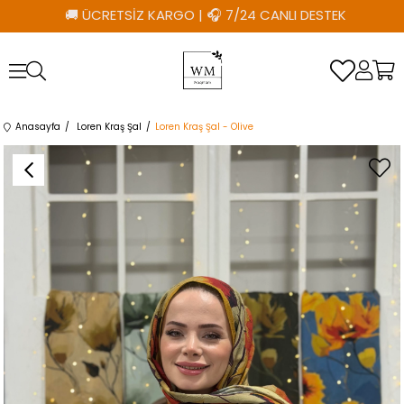
🚚 ÜCRETSİZ KARGO
|
🎧 7/24 CANLI DESTEK
Anasayfa
Loren Kraş Şal
Loren Kraş Şal - Olive