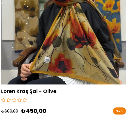
Loren Kraş Şal - Olive
₺450,00
₺600,00
%
25
İndirim