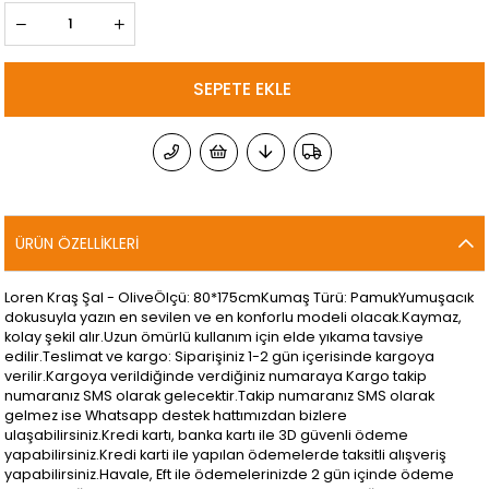
ÜRÜN ÖZELLIKLERI
Loren Kraş Şal - OliveÖlçü: 80*175cmKumaş Türü: PamukYumuşacık
dokusuyla yazın en sevilen ve en konforlu modeli olacak.Kaymaz,
kolay şekil alır.Uzun ömürlü kullanım için elde yıkama tavsiye
edilir.Teslimat ve kargo: Siparişiniz 1-2 gün içerisinde kargoya
verilir.Kargoya verildiğinde verdiğiniz numaraya Kargo takip
numaranız SMS olarak gelecektir.Takip numaranız SMS olarak
gelmez ise Whatsapp destek hattımızdan bizlere
ulaşabilirsiniz.Kredi kartı, banka kartı ile 3D güvenli ödeme
yapabilirsiniz.Kredi karti ile yapılan ödemelerde taksitli alışveriş
yapabilirsiniz.Havale, Eft ile ödemelerinizde 2 gün içinde ödeme