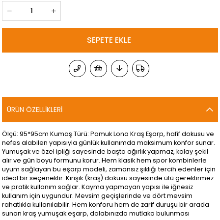
ÜRÜN ÖZELLIKLERI
Ölçü: 95*95cm Kumaş Türü: Pamuk Lona Kraş Eşarp, hafif dokusu ve
nefes alabilen yapısıyla günlük kullanımda maksimum konfor sunar.
Yumuşak ve özel ipliği sayesinde başta ağırlık yapmaz, kolay şekil
alır ve gün boyu formunu korur. Hem klasik hem spor kombinlerle
uyum sağlayan bu eşarp modeli, zamansız şıklığı tercih edenler için
ideal bir seçenektir. Kırışık (kraş) dokusu sayesinde ütü gerektirmez
ve pratik kullanım sağlar. Kayma yapmayan yapısı ile iğnesiz
kullanım için uygundur. Mevsim geçişlerinde ve dört mevsim
rahatlıkla kullanılabilir. Hem konforu hem de zarif duruşu bir arada
sunan kraş yumuşak eşarp, dolabınızda mutlaka bulunması