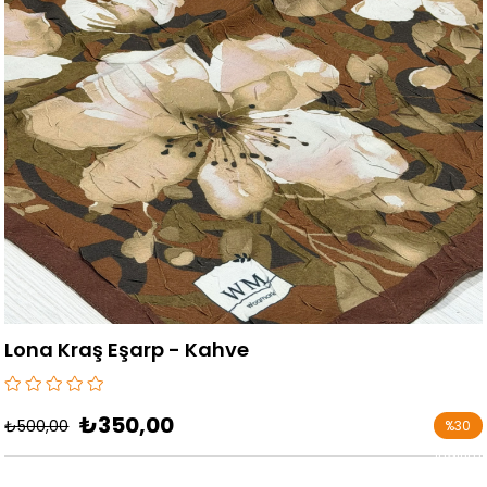
Lona Kraş Eşarp - Kahve
₺350,00
₺500,00
%
30
İndirim