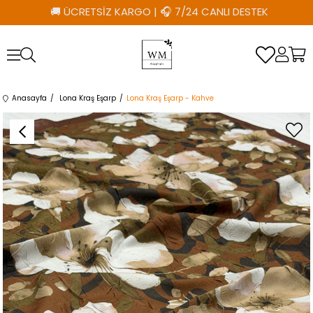
🚚 ÜCRETSİZ KARGO
|
🎧 7/24 CANLI DESTEK
Anasayfa
Lona Kraş Eşarp
Lona Kraş Eşarp - Kahve