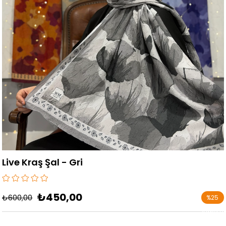
Live Kraş Şal - Gri
₺450,00
₺600,00
%
25
İndirim