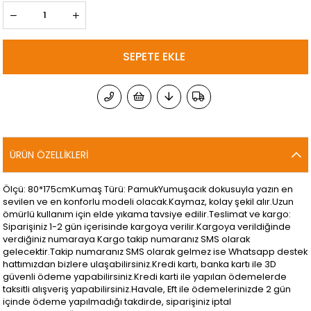
ÜRÜN ÖZELLIKLERI
Ölçü: 80*175cmKumaş Türü: PamukYumuşacık dokusuyla yazın en
sevilen ve en konforlu modeli olacak.Kaymaz, kolay şekil alır.Uzun
ömürlü kullanım için elde yıkama tavsiye edilir.Teslimat ve kargo:
Siparişiniz 1-2 gün içerisinde kargoya verilir.Kargoya verildiğinde
verdiğiniz numaraya Kargo takip numaranız SMS olarak
gelecektir.Takip numaranız SMS olarak gelmez ise Whatsapp destek
hattımızdan bizlere ulaşabilirsiniz.Kredi kartı, banka kartı ile 3D
güvenli ödeme yapabilirsiniz.Kredi karti ile yapılan ödemelerde
taksitli alışveriş yapabilirsiniz.Havale, Eft ile ödemelerinizde 2 gün
içinde ödeme yapılmadığı takdirde, siparişiniz iptal