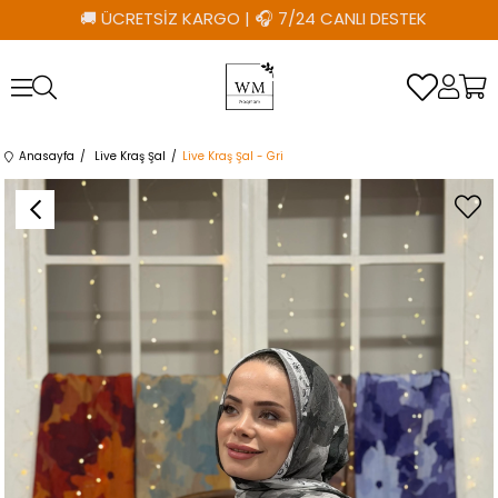
🚚 ÜCRETSİZ KARGO
|
🎧 7/24 CANLI DESTEK
Anasayfa
Live Kraş Şal
Live Kraş Şal - Gri