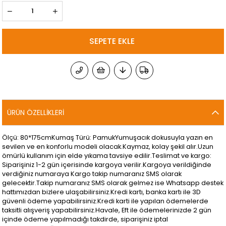
ÜRÜN ÖZELLIKLERI
Ölçü: 80*175cmKumaş Türü: PamukYumuşacık dokusuyla yazın en
sevilen ve en konforlu modeli olacak.Kaymaz, kolay şekil alır.Uzun
ömürlü kullanım için elde yıkama tavsiye edilir.Teslimat ve kargo:
Siparişiniz 1-2 gün içerisinde kargoya verilir.Kargoya verildiğinde
verdiğiniz numaraya Kargo takip numaranız SMS olarak
gelecektir.Takip numaranız SMS olarak gelmez ise Whatsapp destek
hattımızdan bizlere ulaşabilirsiniz.Kredi kartı, banka kartı ile 3D
güvenli ödeme yapabilirsiniz.Kredi karti ile yapılan ödemelerde
taksitli alışveriş yapabilirsiniz.Havale, Eft ile ödemelerinizde 2 gün
içinde ödeme yapılmadığı takdirde, siparişiniz iptal