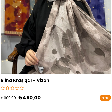
Elina Kraş Şal - Vizon
₺450,00
₺600,00
%
25
İndirim