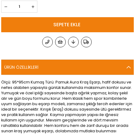
ÜRÜN ÖZELLIKLERI
Ölçü: 95*95cm Kumaş Türü: Pamuk Aura Kraş Eşarp, hafif dokusu ve
nefes alabilen yapısıyla günlük kullanımda maksimum konfor sunar.
Yumuşak ve özel ipliği sayesinde başta ağırlık yapmaz, kolay şekil
alır ve gün boyu formunu korur. Hem klasik hem spor kombinlerle
uyum sağlayan bu eşarp modeli, zamansız şıklığı tercih edenler için
ideal bir seçenektir. Kırışık (kraş) dokusu sayesinde ütü gerektirmez
ve pratik kullanım sağlar. Kayma yapmayan yapısı ile iğnesiz
kullanım için uygundur. Mevsim geçişlerinde ve dört mevsim
rahatlıkla kullanılabilir. Hem konforu hem de zarif duruşu bir arada
sunan kraş yumuşak eşarp, dolabınızda mutlaka bulunması