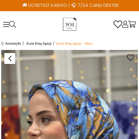
🚚 ÜCRETSİZ KARGO
|
🎧 7/24 CANLI DESTEK
Anasayfa
Aura Kraş Eşarp
Aura Kraş Eşarp - Mavi