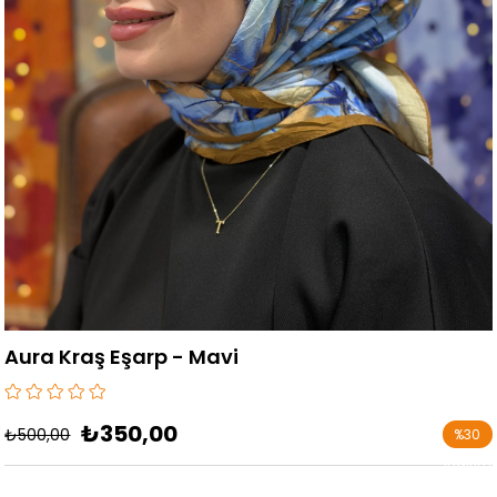
Aura Kraş Eşarp - Mavi
₺350,00
₺500,00
%
30
İndirim