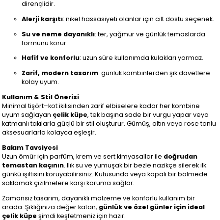
dirençlidir.
Alerji karşıtı
: nikel hassasiyeti olanlar için cilt dostu seçenek.
Su ve neme dayanıklı
: ter, yağmur ve günlük temaslarda
formunu korur.
Hafif ve konforlu
: uzun süre kullanımda kulakları yormaz.
Zarif, modern tasarım
: günlük kombinlerden şık davetlere
kolay uyum.
Kullanım & Stil Önerisi
Minimal tişört–kot ikilisinden zarif elbiselere kadar her kombine
uyum sağlayan
çelik küpe
, tek başına sade bir vurgu yapar veya
katmanlı takılarla güçlü bir stil oluşturur. Gümüş, altın veya rose tonlu
aksesuarlarla kolayca eşleşir.
Bakım Tavsiyesi
Uzun ömür için parfüm, krem ve sert kimyasallar ile
doğrudan
temastan kaçının
. Ilık su ve yumuşak bir bezle nazikçe silerek ilk
günkü ışıltısını koruyabilirsiniz. Kutusunda veya kapalı bir bölmede
saklamak çizilmelere karşı koruma sağlar.
Zamansız tasarım, dayanıklı malzeme ve konforlu kullanım bir
arada: Şıklığınıza değer katan,
günlük ve özel günler için ideal
çelik küpe
şimdi keşfetmeniz için hazır.