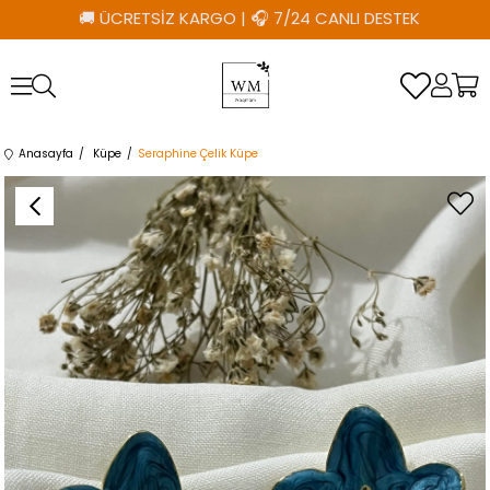
🚚 ÜCRETSİZ KARGO
|
🎧 7/24 CANLI DESTEK
Anasayfa
Küpe
Seraphine Çelik Küpe