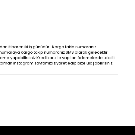
ndan itibaren iki iş günüdür . Kargo takip numaranız
niz numaraya Kargo takip numaranız SMS olarak gelecektir.
me yapabilirsiniz.Kredi kartı ile yapılan ödemelerde taksitli
 zaman instagram sayfamızı ziyaret edip bize ulaşabilirsiniz.