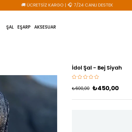
🚚 ÜCRETSİZ KARGO
|
🎧 7/24 CANLI DESTEK
ŞAL
EŞARP
AKSESUAR
İdol Şal - Bej Siyah
₺450,00
₺600,00