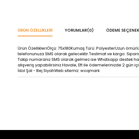
ÜRÜN ÖZELLIKLERI
YORUMLAR
(0)
ÖDEME SEÇENEK
Ürün ÖzellikleriÖlçü: 75x180Kumaş Türü: PolyesterUzun ömürlü k
telefonunuza SMS olarak gelecektir.Teslimat ve kargo: Sipari
Takip numaranız SMS olarak gelmez ise Whatsapp destek hattımız
alışveriş yapabilirsiniz.Havale, Eft ile ödemelerinizde 2 gün i
İdol Şal - Bej SiyahWeb sitemiz: woqmark