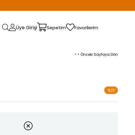
Üye Girişi
Sepetim
Favorilerim
< < Önceki Sayfaya Dön
%
25
İndirim