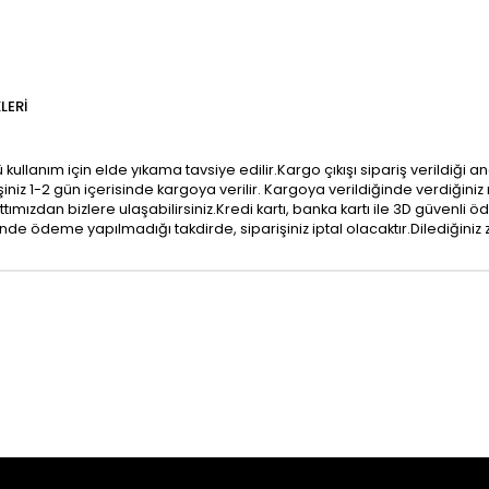
LERI
ullanım için elde yıkama tavsiye edilir.Kargo çıkışı sipariş verildiği a
şiniz 1-2 gün içerisinde kargoya verilir. Kargoya verildiğinde verdiği
dan bizlere ulaşabilirsiniz.Kredi kartı, banka kartı ile 3D güvenli öde
çinde ödeme yapılmadığı takdirde, siparişiniz iptal olacaktır.Dilediğiniz