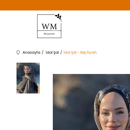
Anasayfa
İdol Şal
İdol Şal - Bej Siyah