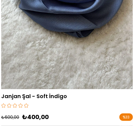
Janjan Şal - Soft İndigo
₺400,00
₺600,00
%
33
İndirim