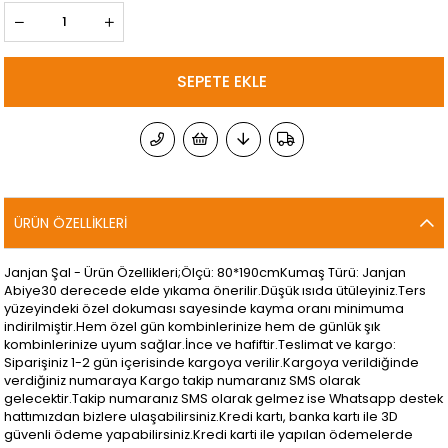
ÜRÜN ÖZELLIKLERI
Janjan Şal - Ürün Özellikleri;Ölçü: 80*190cmKumaş Türü: Janjan
Abiye30 derecede elde yıkama önerilir.Düşük ısıda ütüleyiniz.Ters
yüzeyindeki özel dokuması sayesinde kayma oranı minimuma
indirilmiştir.Hem özel gün kombinlerinize hem de günlük şık
kombinlerinize uyum sağlar.İnce ve hafiftir.Teslimat ve kargo:
Siparişiniz 1-2 gün içerisinde kargoya verilir.Kargoya verildiğinde
verdiğiniz numaraya Kargo takip numaranız SMS olarak
gelecektir.Takip numaranız SMS olarak gelmez ise Whatsapp destek
hattımızdan bizlere ulaşabilirsiniz.Kredi kartı, banka kartı ile 3D
güvenli ödeme yapabilirsiniz.Kredi karti ile yapılan ödemelerde