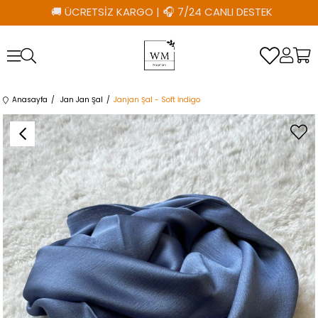
🚚 ÜCRETSİZ KARGO
|
🎧 7/24 CANLI DESTEK
Anasayfa
Jan Jan Şal
Janjan Şal - Soft İndigo