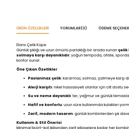
ÜRÜN ÖZELLIKLERI
YORUMLAR
(0)
ÖDEME SEÇENEK
Elaris Çelik Küpe
Günlük şıklığı ve uzun ömürlü parlaklığı bir arada sunan
çelik
solmaya karşı dayanıklıdır
; yoğun tempoda, ofiste, sporda 
konfor sunar.
Öne Çıkan Özellikler
Paslanmaz çelik
: kararmaz, solmaz, çizilmeye karşı di
Alerji karşıtı
: nikel hassasiyeti olanlar için cilt dostu s
Su ve neme dayanıklı
: ter, yağmur ve günlük temasl
Hafif ve konforlu
: uzun süre kullanımda kulakları yor
Zarif, modern tasarım
: günlük kombinlerden şık dav
Kullanım & Stil Önerisi
Minimal tişört–kot ikilisinden zarif elbiselere kadar her ko