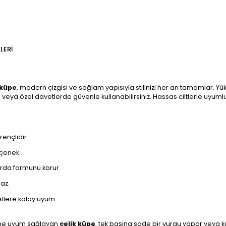
LERI
 küpe
, modern çizgisi ve sağlam yapısıyla stilinizi her an tamamlar. Yü
veya özel davetlerde güvenle kullanabilirsiniz. Hassas ciltlerle uyum
rençlidir.
eçenek.
arda formunu korur.
maz.
etlere kolay uyum.
mbine uyum sağlayan
çelik küpe
, tek başına sade bir vurgu yapar veya kat