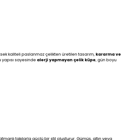
ksek kaliteli paslanmaz çelikten üretilen tasarım,
kararma ve
lu yapısı sayesinde
alerji yapmayan çelik küpe
, gün boyu
manlı takılarla güçlü bir stil oluşturur. Gümüş, altın veya