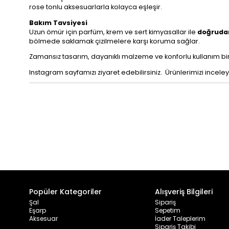
rose tonlu aksesuarlarla kolayca eşleşir.
Bakım Tavsiyesi
Uzun ömür için parfüm, krem ve sert kimyasallar ile
doğruda
bölmede saklamak çizilmelere karşı koruma sağlar.
Zamansız tasarım, dayanıklı malzeme ve konforlu kullanım bir
Instagram sayfamızı ziyaret edebilirsiniz. Ürünlerimizi inceleyi
Popüler Kategoriler
Alışveriş Bilgileri
Şal
Sipariş
Eşarp
Sepetim
Aksesuar
İader Taleplerim
Sipariş Takibi