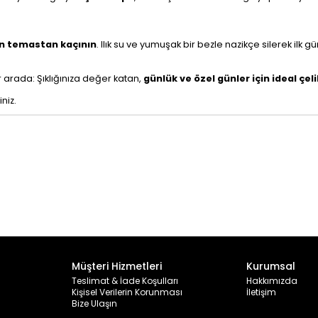
n temastan kaçının
. Ilık su ve yumuşak bir bezle nazikçe silerek ilk gü
 arada: Şıklığınıza değer katan,
günlük ve özel günler için ideal çel
niz.
Müşteri Hizmetleri
Kurumsal
Teslimat & İade Koşulları
Hakkımızda
Kişisel Verilerin Korunması
İletişim
Bize Ulaşın