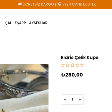
🚚 ÜCRETSİZ KARGO
|
🎧 7/24 CANLI DESTEK
ŞAL
EŞARP
AKSESUAR
Elaris Çelik Küpe
₺280,00