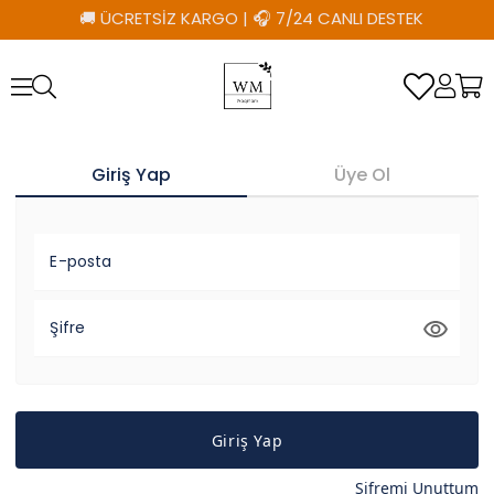
🚚 ÜCRETSİZ KARGO
|
🎧 7/24 CANLI DESTEK
Giriş Yap
Üye Ol
E-posta
Şifre
Giriş Yap
Şifremi Unuttum